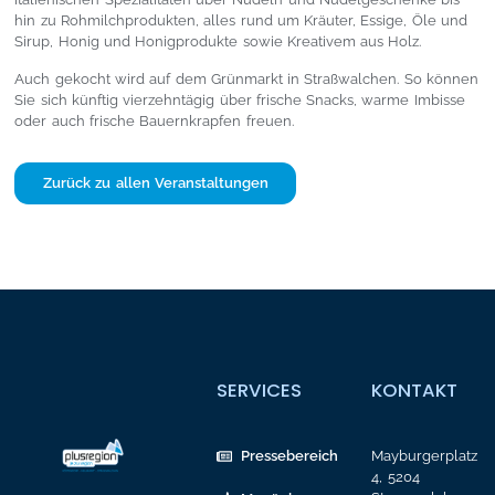
hin zu Rohmilchprodukten, alles rund um Kräuter, Essige, Öle und
Sirup, Honig und Honigprodukte sowie Kreativem aus Holz.
Auch gekocht wird auf dem Grünmarkt in Straßwalchen. So können
Sie sich künftig vierzehntägig über frische Snacks, warme Imbisse
oder auch frische Bauernkrapfen freuen.
Zurück zu allen Veranstaltungen
SERVICES
KONTAKT
Pressebereich
Mayburgerplatz
4, 5204