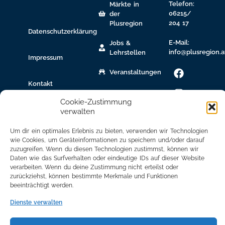
Telefon:
Märkte in
06215/
der
204 17
Plusregion
Datenschutzerklärung
E-Mail:
Jobs &
info@plusregion.a
Lehrstellen
Impressum
Veranstaltungen
Kontakt
gew.
Immobilien
Cookie-Zustimmung
verwalten
Bildungsnetzwerk
Um dir ein optimales Erlebnis zu bieten, verwenden wir Technologien
Newsletter
wie Cookies, um Geräteinformationen zu speichern und/oder darauf
zuzugreifen. Wenn du diesen Technologien zustimmst, können wir
Anmeldung
Daten wie das Surfverhalten oder eindeutige IDs auf dieser Website
verarbeiten. Wenn du deine Zustimmung nicht erteilst oder
Mitglied
zurückziehst, können bestimmte Merkmale und Funktionen
werden
beeinträchtigt werden.
Mitgliederbereich
Dienste verwalten