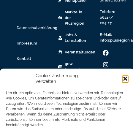
Strasswalchen
Menüplaner
Telefon:
Märkte in
06215/
der
204 17
Plusregion
Datenschutzerklärung
E-Mail:
Jobs &
info@plusregion.a
Lehrstellen
Impressum
Veranstaltungen
Kontakt
gew.
Immobilien
Cookie-Zustimmung
Bildungsnetzwerk
verwalten
Newsletter
Um dir ein optimales Erlebnis zu bieten, verwenden wir Technologien
Anmeldung
wie Cookies, um Geräteinformationen zu speichern und/oder darauf
zuzugreifen. Wenn du diesen Technologien zustimmst, können wir
Daten wie das Surfverhalten oder eindeutige IDs auf dieser Website
Mitglied
verarbeiten. Wenn du deine Zustimmung nicht erteilst oder
werden
zurückziehst, können bestimmte Merkmale und Funktionen
beeinträchtigt werden.
Mitgliederbereich