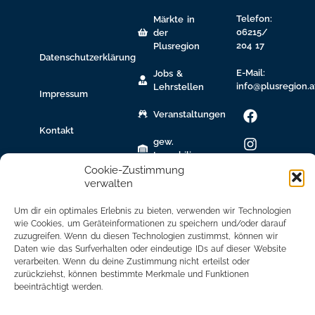
Telefon:
Märkte in
06215/
der
204 17
Plusregion
Datenschutzerklärung
E-Mail:
Jobs &
info@plusregion.a
Lehrstellen
Impressum
Veranstaltungen
Kontakt
gew.
Immobilien
Cookie-Zustimmung
Bildungsnetzwerk
verwalten
Newsletter
Um dir ein optimales Erlebnis zu bieten, verwenden wir Technologien
Anmeldung
wie Cookies, um Geräteinformationen zu speichern und/oder darauf
zuzugreifen. Wenn du diesen Technologien zustimmst, können wir
Daten wie das Surfverhalten oder eindeutige IDs auf dieser Website
Mitglied
verarbeiten. Wenn du deine Zustimmung nicht erteilst oder
werden
zurückziehst, können bestimmte Merkmale und Funktionen
beeinträchtigt werden.
Mitgliederbereich