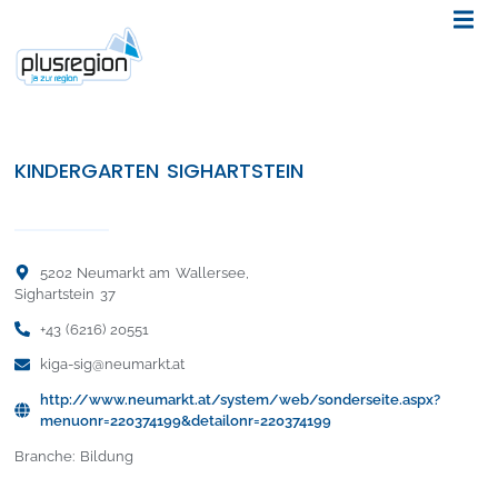
KINDERGARTEN SIGHARTSTEIN
5202 Neumarkt am Wallersee,
Sighartstein 37
+43 (6216) 20551
kiga-sig@neumarkt.at
http://www.neumarkt.at/system/web/sonderseite.aspx?
menuonr=220374199&detailonr=220374199
Branche: Bildung