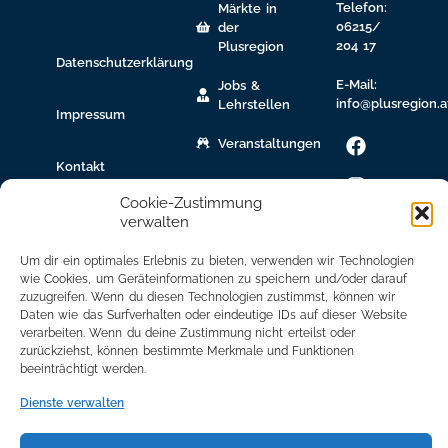
Telefon:
Märkte in
06215/
der
204 17
Plusregion
Datenschutzerklärung
E-Mail:
Jobs &
info@plusregion.a
Lehrstellen
Impressum
Veranstaltungen
Kontakt
gew.
Immobilien
Cookie-Zustimmung
verwalten
Bildungsnetzwerk
Um dir ein optimales Erlebnis zu bieten, verwenden wir Technologien
Newsletter
wie Cookies, um Geräteinformationen zu speichern und/oder darauf
zuzugreifen. Wenn du diesen Technologien zustimmst, können wir
Anmeldung
Daten wie das Surfverhalten oder eindeutige IDs auf dieser Website
verarbeiten. Wenn du deine Zustimmung nicht erteilst oder
Mitglied
zurückziehst, können bestimmte Merkmale und Funktionen
werden
beeinträchtigt werden.
Mitgliederbereich
Dienste verwalten