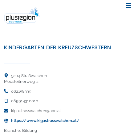
KINDERGARTEN DER KREUZSCHWESTERN
5204 Straßwalchen,
Moosleitnerweg 2
062158339
069914310010
kiga.strasswalchen@aon.at
https://www.kigastrasswalchen.at/
Branche: Bildung