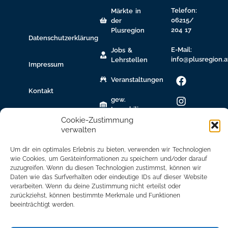
Telefon:
Märkte in
06215/
der
204 17
Plusregion
Datenschutzerklärung
E-Mail:
Jobs &
info@plusregion.a
Lehrstellen
Impressum
Veranstaltungen
Kontakt
gew.
Immobilien
Cookie-Zustimmung
Bildungsnetzwerk
verwalten
Newsletter
Um dir ein optimales Erlebnis zu bieten, verwenden wir Technologien
Anmeldung
wie Cookies, um Geräteinformationen zu speichern und/oder darauf
zuzugreifen. Wenn du diesen Technologien zustimmst, können wir
Daten wie das Surfverhalten oder eindeutige IDs auf dieser Website
Mitglied
verarbeiten. Wenn du deine Zustimmung nicht erteilst oder
werden
zurückziehst, können bestimmte Merkmale und Funktionen
beeinträchtigt werden.
Mitgliederbereich