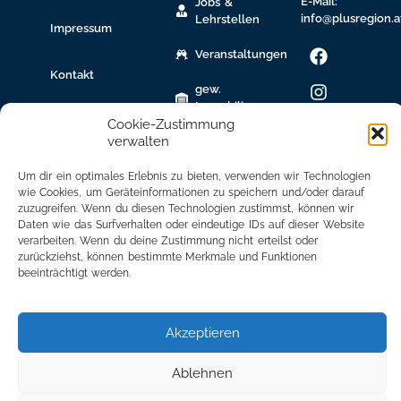
E-Mail:
Jobs &
info@plusregion.a
Lehrstellen
Impressum
Veranstaltungen
Kontakt
gew.
Immobilien
Cookie-Zustimmung
verwalten
Bildungsnetzwerk
Newsletter
Um dir ein optimales Erlebnis zu bieten, verwenden wir Technologien
wie Cookies, um Geräteinformationen zu speichern und/oder darauf
Anmeldung
zuzugreifen. Wenn du diesen Technologien zustimmst, können wir
Daten wie das Surfverhalten oder eindeutige IDs auf dieser Website
Mitglied
verarbeiten. Wenn du deine Zustimmung nicht erteilst oder
werden
zurückziehst, können bestimmte Merkmale und Funktionen
beeinträchtigt werden.
Mitgliederbereich
Akzeptieren
Ablehnen