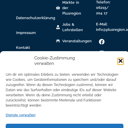
Telefon:
Märkte in
06215/
der
204 17
Plusregion
Datenschutzerklärung
E-Mail:
Jobs &
info@plusregion.a
Lehrstellen
Impressum
Veranstaltungen
Kontakt
gew.
Immobilien
Cookie-Zustimmung
verwalten
Bildungsnetzwerk
Um dir ein optimales Erlebnis zu bieten, verwenden wir Technologien
Newsletter
wie Cookies, um Geräteinformationen zu speichern und/oder darauf
zuzugreifen. Wenn du diesen Technologien zustimmst, können wir
Anmeldung
Daten wie das Surfverhalten oder eindeutige IDs auf dieser Website
verarbeiten. Wenn du deine Zustimmung nicht erteilst oder
Mitglied
zurückziehst, können bestimmte Merkmale und Funktionen
werden
beeinträchtigt werden.
Mitgliederbereich
Dienste verwalten