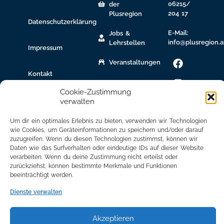
06215/
der
204 17
Plusregion
Datenschutzerklärung
E-Mail:
Jobs &
info@plusregion.a
Lehrstellen
Impressum
Veranstaltungen
Kontakt
gew.
Immobilien
Cookie-Zustimmung
verwalten
Bildungsnetzwerk
Um dir ein optimales Erlebnis zu bieten, verwenden wir Technologien
Newsletter
wie Cookies, um Geräteinformationen zu speichern und/oder darauf
zuzugreifen. Wenn du diesen Technologien zustimmst, können wir
Anmeldung
Daten wie das Surfverhalten oder eindeutige IDs auf dieser Website
verarbeiten. Wenn du deine Zustimmung nicht erteilst oder
Mitglied
zurückziehst, können bestimmte Merkmale und Funktionen
werden
beeinträchtigt werden.
Mitgliederbereich
Dienste verwalten
Akzeptieren