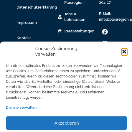
204 17
Plusregion
Datenschutzerklärung
E-Mail:
Jobs &
info@plusregion.a
Lehrstellen
Impressum
Veranstaltungen
Kontakt
gew.
Immobilien
Cookie-Zustimmung
verwalten
Bildungsnetzwerk
Um dir ein optimales Erlebnis zu bieten, verwenden wir Technologien
Newsletter
wie Cookies, um Geräteinformationen zu speichern und/oder darauf
zuzugreifen. Wenn du diesen Technologien zustimmst, können wir
Anmeldung
Daten wie das Surfverhalten oder eindeutige IDs auf dieser Website
verarbeiten. Wenn du deine Zustimmung nicht erteilst oder
Mitglied
zurückziehst, können bestimmte Merkmale und Funktionen
werden
beeinträchtigt werden.
Mitgliederbereich
Dienste verwalten
Akzeptieren