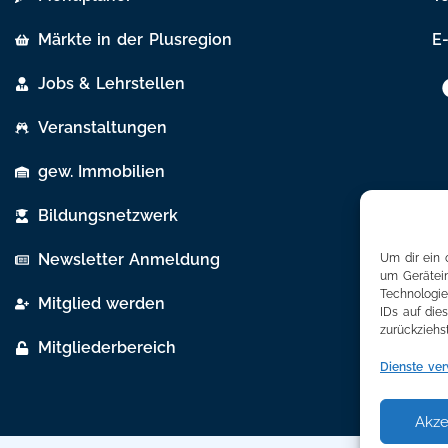
Märkte in der Plusregion
E-
Jobs & Lehrstellen
Veranstaltungen
gew. Immobilien
Bildungsnetzwerk
Newsletter Anmeldung
Um dir ein 
um Gerätein
Technologie
Mitglied werden
IDs auf die
zurückziehs
Mitgliederbereich
Dienste ver
Akze