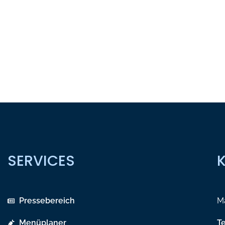
SERVICES
Pressebereich
Ma
Menüplaner
T