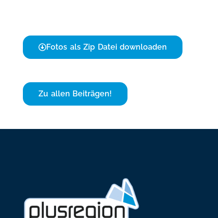
Fotos als Zip Datei downloaden
Zu allen Beiträgen!