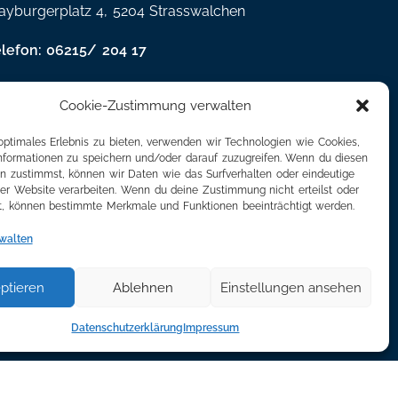
yburgerplatz 4, 5204 Strasswalchen
elefon: 06215/ 204 17
Mail: info@plusregion.at
Cookie-Zustimmung verwalten
optimales Erlebnis zu bieten, verwenden wir Technologien wie Cookies,
formationen zu speichern und/oder darauf zuzugreifen. Wenn du diesen
n zustimmst, können wir Daten wie das Surfverhalten oder eindeutige
ser Website verarbeiten. Wenn du deine Zustimmung nicht erteilst oder
t, können bestimmte Merkmale und Funktionen beeinträchtigt werden.
walten
ptieren
Ablehnen
Einstellungen ansehen
Datenschutzerklärung
Impressum