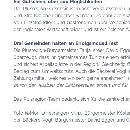
Ein Gutschein, über 200 Möglichkeiten
Der Plusregion Gutschein ist in acht Verkaufsstellen 
und Straßwalchen eingelöst werden. Die Zahl der Akze
Von Einzelhändlern und Gastronomen über verschieden
der regionalen Wirtschaft wider und ist ein Zeichen fü
Drei Gemeinden halten an Erfolgsmodell fest
Die Plusregion-Bürgermeister Tanja Kreer, David Egg
überzeugt, dass ihr gemeinsames Tun zu einem erfolgr
und sichert Arbeitsplätze in der Region.“ Gleichzeiti
Beitrag zum Umweltschutz. Auch die Bäckerei Vogl is
Zahlungsmittel, welches wir sehr gerne annehmen.“, s
durch den Ausbau der Einlösestellen erneut und für 
Das Plusregion-Team bedankt sich für die zahlreiche
Foto (©MonikaHelminger): v.l.n.r.: Bürgermeister Kös
der Bäckerei Vogl, Bürgermeister David Egger und Ge