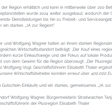
in der Region erhältlich und kann in mittlerweile über 200 
ptanzstellen wurde 2024 weiter ausgebaut, wodurch der Guts
ste Dienstleistungen bis hin zu Freizeit- und Serviceangebo
r ein starkes „JA zur Region!“.
er und Wolfgang Wagner halten an ihrem starken Regionalma
eichen Wirtschaftsstandort beiträgt: „Der Kauf eines region
g fördern kurze Einkaufswege und der Fokus auf lokale Produ
t von dem Gewinn für die Region überzeugt: „Der Plusregion
o Wolfgang Vogl. Geschäftsführerin Elisabeth Thaler ergänzt
unsere Wirtschaftsbetriebe konnten erneut über 400.000 Eu
n Gutschein-Einkäufe und ein starkes, gemeinsames „JA zur 
tendorf Wolfgang Wagner, Bürgermeisterin Straßwalchen Tanja
schäftsführerin der Plusregion Elisabeth Thaler