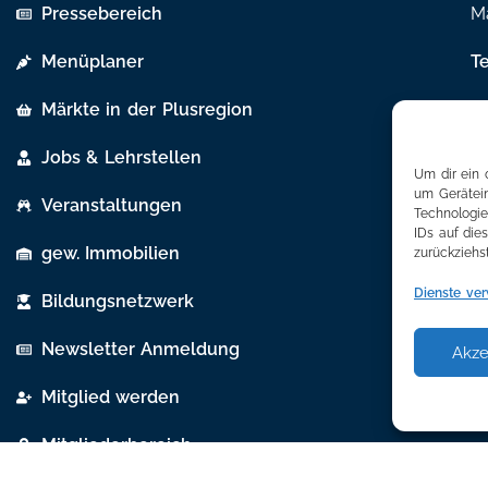
Pressebereich
Ma
Menüplaner
T
Märkte in der Plusregion
E-
Jobs & Lehrstellen
Um dir ein 
um Gerätein
Veranstaltungen
Technologie
IDs auf die
gew. Immobilien
zurückziehs
Dienste ver
Bildungsnetzwerk
Newsletter Anmeldung
Akze
Mitglied werden
Mitgliederbereich