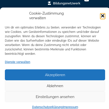
Bildungsnetzwerk
Newsletter
Cookie-Zustimmung
Anmeldung
verwalten
Mitglied
Um dir ein optimales Erlebnis zu bieten, verwenden wir Technologien
werden
wie Cookies, um Geräteinformationen zu speichern und/oder darauf
zuzugreifen. Wenn du diesen Technologien zustimmst, können wir
Daten wie das Surfverhalten oder eindeutige IDs auf dieser Website
Mitgliederbereich
verarbeiten. Wenn du deine Zustimmung nicht erteilst oder
zurückziehst, können bestimmte Merkmale und Funktionen
beeinträchtigt werden.
Dienste verwalten
Akzeptieren
Ablehnen
©2024 All Rights Reserved. made with ♥ by
adplace Media
Einstellungen ansehen
Datenschutzerklärung
Impressum