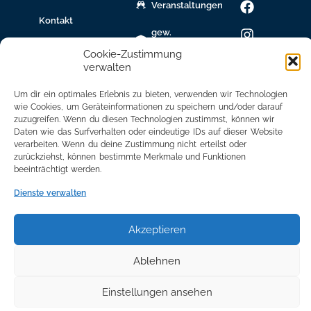
Veranstaltungen
Kontakt
gew.
Immobilien
Cookie-Zustimmung
verwalten
Bildungsnetzwerk
Um dir ein optimales Erlebnis zu bieten, verwenden wir Technologien
Newsletter
wie Cookies, um Geräteinformationen zu speichern und/oder darauf
Anmeldung
zuzugreifen. Wenn du diesen Technologien zustimmst, können wir
Daten wie das Surfverhalten oder eindeutige IDs auf dieser Website
Mitglied
verarbeiten. Wenn du deine Zustimmung nicht erteilst oder
werden
zurückziehst, können bestimmte Merkmale und Funktionen
beeinträchtigt werden.
Mitgliederbereich
Dienste verwalten
Akzeptieren
Ablehnen
Einstellungen ansehen
©2024 All Rights Reserved. made with ♥ by
adplace Media