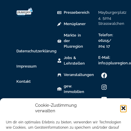
Pressebereich
Mayburgerplatz
4, 5204
Strasswalchen
Menüplaner
Telefon:
Märkte in
06215/
der
204 17
Plusregion
Datenschutzerklärung
E-Mail:
Jobs &
info@plusregion.a
Lehrstellen
Impressum
Veranstaltungen
Kontakt
gew.
Immobilien
Bildungsnetzwerk
Cookie-Zustimmung
verwalten
Newsletter
Anmeldung
Um dir ein optimales Erlebnis zu bieten, verwenden wir Technologien
wie Cookies, um Geräteinformationen zu speichern und/oder darauf