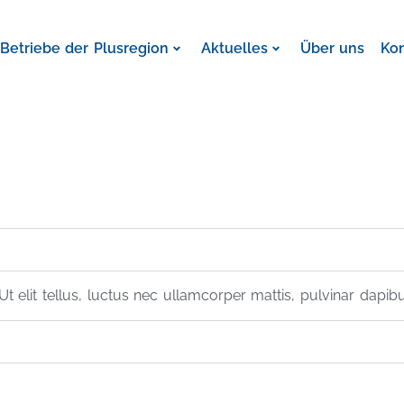
TARBEITER (M/
Betriebe der Plusregion
Aktuelles
Über uns
Ko
t elit tellus, luctus nec ullamcorper mattis, pulvinar dapibu