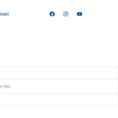
W/D)
ntakt
s leo.