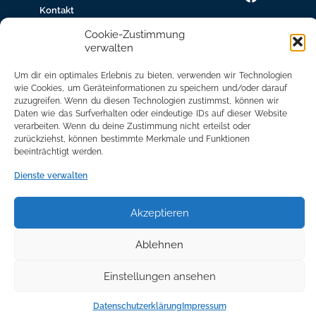
Kontakt
gew.
Cookie-Zustimmung
Immobilien
verwalten
Bildungsnetzwerk
Um dir ein optimales Erlebnis zu bieten, verwenden wir Technologien
wie Cookies, um Geräteinformationen zu speichern und/oder darauf
Newsletter
zuzugreifen. Wenn du diesen Technologien zustimmst, können wir
Anmeldung
Daten wie das Surfverhalten oder eindeutige IDs auf dieser Website
verarbeiten. Wenn du deine Zustimmung nicht erteilst oder
Mitglied
zurückziehst, können bestimmte Merkmale und Funktionen
werden
beeinträchtigt werden.
Mitgliederbereich
Dienste verwalten
Akzeptieren
Ablehnen
Einstellungen ansehen
©2024 All Rights Reserved. made with ♥ by
adplace Media
Datenschutzerklärung
Impressum