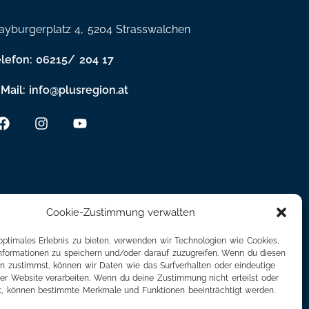
yburgerplatz 4, 5204 Strasswalchen
elefon: 06215/ 204 17
Mail: info@plusregion.at
Cookie-Zustimmung verwalten
optimales Erlebnis zu bieten, verwenden wir Technologien wie Cookies,
formationen zu speichern und/oder darauf zuzugreifen. Wenn du diesen
n zustimmst, können wir Daten wie das Surfverhalten oder eindeutige
ser Website verarbeiten. Wenn du deine Zustimmung nicht erteilst oder
t, können bestimmte Merkmale und Funktionen beeinträchtigt werden.