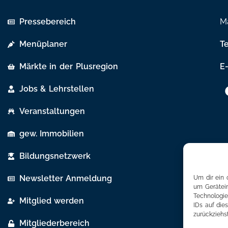
Pressebereich
Ma
Menüplaner
T
Märkte in der Plusregion
E-
Jobs & Lehrstellen
Veranstaltungen
gew. Immobilien
Bildungsnetzwerk
Newsletter Anmeldung
Um dir ein 
um Gerätein
Technologie
Mitglied werden
IDs auf die
zurückziehs
Mitgliederbereich