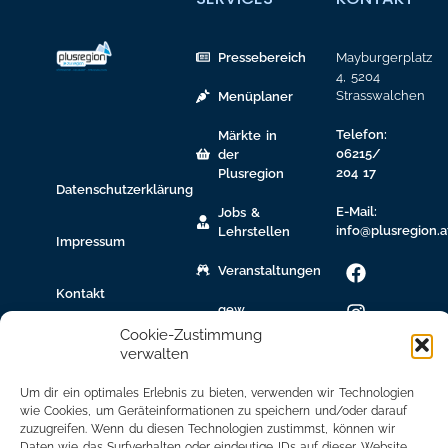
Pressebereich
Mayburgerplatz
4, 5204
Strasswalchen
Menüplaner
Telefon:
Märkte in
06215/
der
204 17
Plusregion
Datenschutzerklärung
E-Mail:
Jobs &
info@plusregion.a
Lehrstellen
Impressum
Veranstaltungen
Kontakt
gew.
Immobilien
Cookie-Zustimmung
verwalten
Bildungsnetzwerk
Um dir ein optimales Erlebnis zu bieten, verwenden wir Technologien
Newsletter
wie Cookies, um Geräteinformationen zu speichern und/oder darauf
Anmeldung
zuzugreifen. Wenn du diesen Technologien zustimmst, können wir
Daten wie das Surfverhalten oder eindeutige IDs auf dieser Website