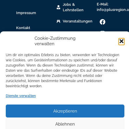
E-Mail:
Jobs &
info@plusregion.a
Lehrstellen
Impressum
Veranstaltungen
Kontakt
gew.
Cookie-Zustimmung
Immobilien
verwalten
Bildungsnetzwerk
Um dir ein optimales Erlebnis zu bieten, verwenden wir Technologien
wie Cookies, um Geräteinformationen zu speichern und/oder darauf
Newsletter
zuzugreifen. Wenn du diesen Technologien zustimmst, können wir
Anmeldung
Daten wie das Surfverhalten oder eindeutige IDs auf dieser Website
verarbeiten. Wenn du deine Zustimmung nicht erteilst oder
Mitglied
zurückziehst, können bestimmte Merkmale und Funktionen
werden
beeinträchtigt werden.
Mitgliederbereich
Dienste verwalten
Akzeptieren
Ablehnen