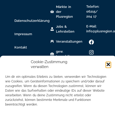
Telefon:
Märkte in
06215/
der
204 17
Plusregion
Datenschutzerklärung
E-Mail:
Jobs &
info@plusregion.a
Lehrstellen
Impressum
Veranstaltungen
Kontakt
gew.
Immobilien
Cookie-Zustimmung
Bildungsnetzwerk
verwalten
Newsletter
Um dir ein optimales Erlebnis zu bieten, verwenden wir Technologien
Anmeldung
wie Cookies, um Geräteinformationen zu speichern und/oder darauf
zuzugreifen. Wenn du diesen Technologien zustimmst, können wir
Daten wie das Surfverhalten oder eindeutige IDs auf dieser Website
Mitglied
verarbeiten. Wenn du deine Zustimmung nicht erteilst oder
werden
zurückziehst, können bestimmte Merkmale und Funktionen
beeinträchtigt werden.
Mitgliederbereich