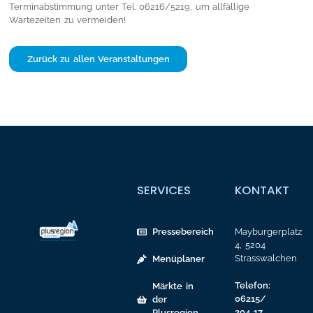
Terminabstimmung unter Tel. 06216/5219, um allfällige
Wartezeiten zu vermeiden!
Zurück zu allen Veranstaltungen
SERVICES
KONTAKT
Pressebereich
Mayburgerplatz
4, 5204
Strasswalchen
Menüplaner
Telefon:
Märkte in
06215/
der
204 17
Plusregion