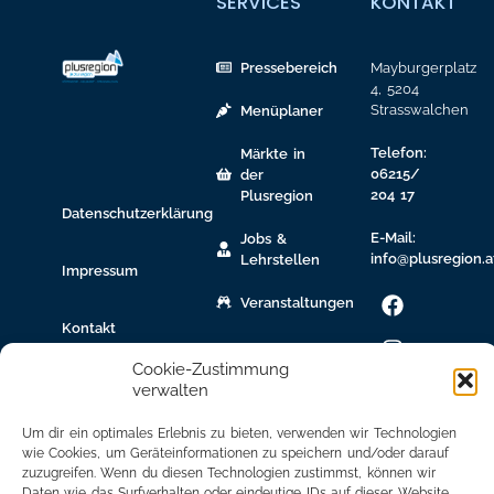
SERVICES
KONTAKT
Pressebereich
Mayburgerplatz
4, 5204
Strasswalchen
Menüplaner
Telefon:
Märkte in
06215/
der
204 17
Plusregion
Datenschutzerklärung
E-Mail:
Jobs &
info@plusregion.a
Lehrstellen
Impressum
Veranstaltungen
Kontakt
gew.
Immobilien
Cookie-Zustimmung
verwalten
Bildungsnetzwerk
Um dir ein optimales Erlebnis zu bieten, verwenden wir Technologien
Newsletter
wie Cookies, um Geräteinformationen zu speichern und/oder darauf
Anmeldung
zuzugreifen. Wenn du diesen Technologien zustimmst, können wir
Daten wie das Surfverhalten oder eindeutige IDs auf dieser Website