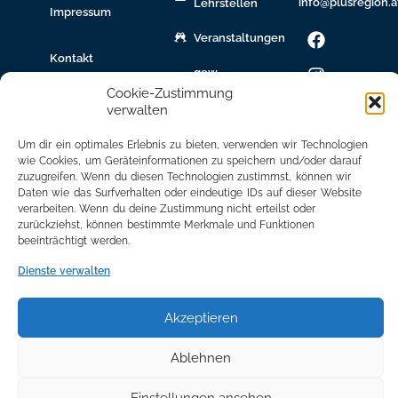
info@plusregion.a
Lehrstellen
Impressum
Veranstaltungen
Kontakt
gew.
Immobilien
Cookie-Zustimmung
verwalten
Bildungsnetzwerk
Um dir ein optimales Erlebnis zu bieten, verwenden wir Technologien
Newsletter
wie Cookies, um Geräteinformationen zu speichern und/oder darauf
Anmeldung
zuzugreifen. Wenn du diesen Technologien zustimmst, können wir
Daten wie das Surfverhalten oder eindeutige IDs auf dieser Website
verarbeiten. Wenn du deine Zustimmung nicht erteilst oder
Mitglied
zurückziehst, können bestimmte Merkmale und Funktionen
werden
beeinträchtigt werden.
Mitgliederbereich
Dienste verwalten
Akzeptieren
Ablehnen
Einstellungen ansehen