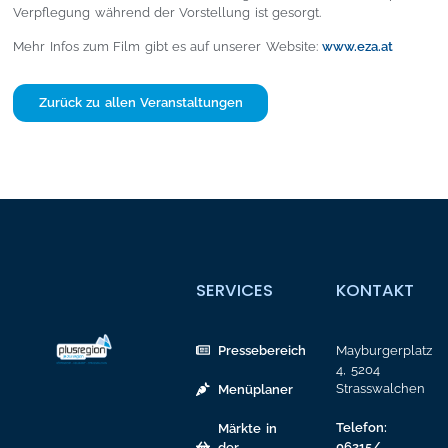
Verpflegung während der Vorstellung ist gesorgt.
Mehr Infos zum Film gibt es auf unserer Website:
www.eza.at
Zurück zu allen Veranstaltungen
SERVICES
KONTAKT
Pressebereich
Mayburgerplatz
4, 5204
Strasswalchen
Menüplaner
Telefon:
Märkte in
06215/
der