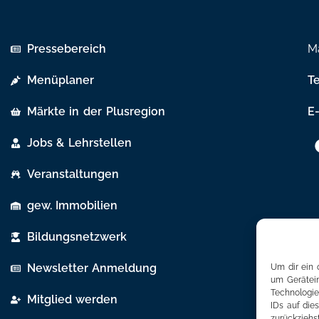
Pressebereich
Ma
Menüplaner
T
Märkte in der Plusregion
E-
Jobs & Lehrstellen
Veranstaltungen
gew. Immobilien
Bildungsnetzwerk
Newsletter Anmeldung
Um dir ein 
um Gerätein
Technologie
Mitglied werden
IDs auf die
zurückziehs