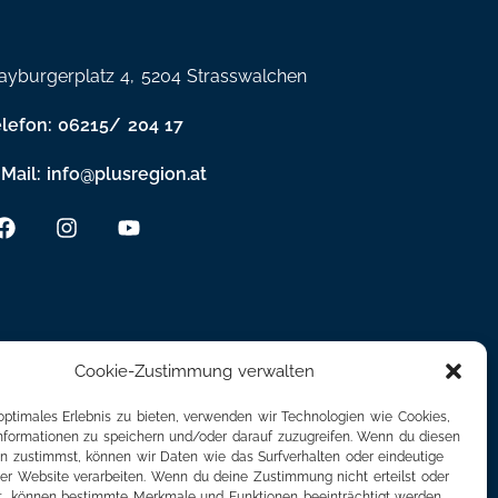
yburgerplatz 4, 5204 Strasswalchen
elefon: 06215/ 204 17
Mail: info@plusregion.at
Cookie-Zustimmung verwalten
optimales Erlebnis zu bieten, verwenden wir Technologien wie Cookies,
formationen zu speichern und/oder darauf zuzugreifen. Wenn du diesen
n zustimmst, können wir Daten wie das Surfverhalten oder eindeutige
ser Website verarbeiten. Wenn du deine Zustimmung nicht erteilst oder
t, können bestimmte Merkmale und Funktionen beeinträchtigt werden.