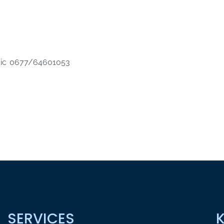
ovic 0677/64601053
SERVICES