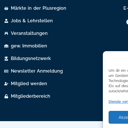
Märkte in der Plusregion
E-
Jobs & Lehrstellen
Veranstaltungen
gew. Immobilien
Bildungsnetzwerk
Newsletter Anmeldung
Um dir ein 
um Gerätein
Technologie
Mitglied werden
IDs auf die
zurückziehs
Mitgliederbereich
Dienste ver
Akze