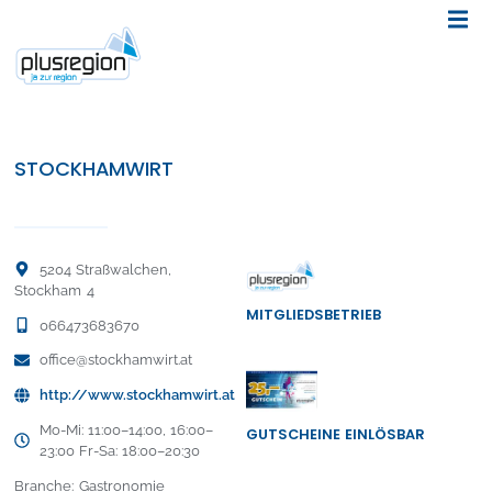
STOCKHAMWIRT
5204 Straßwalchen,
Stockham 4
MITGLIEDSBETRIEB
066473683670
office@stockhamwirt.at
http://www.stockhamwirt.at
Mo-Mi: 11:00–14:00, 16:00–
GUTSCHEINE EINLÖSBAR
23:00 Fr-Sa: 18:00–20:30
Branche: Gastronomie