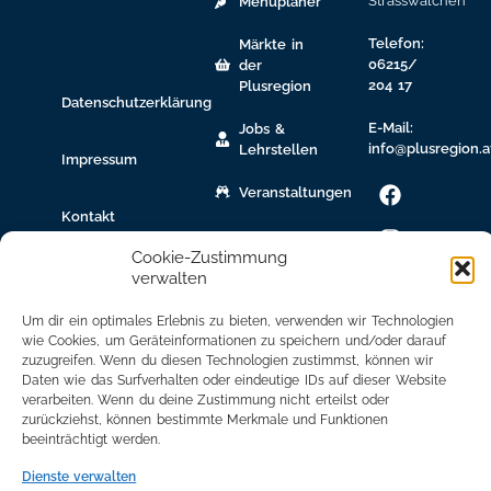
Strasswalchen
Menüplaner
Telefon:
Märkte in
06215/
der
204 17
Plusregion
Datenschutzerklärung
E-Mail:
Jobs &
info@plusregion.a
Lehrstellen
Impressum
Veranstaltungen
Kontakt
gew.
Immobilien
Cookie-Zustimmung
verwalten
Bildungsnetzwerk
Um dir ein optimales Erlebnis zu bieten, verwenden wir Technologien
Newsletter
wie Cookies, um Geräteinformationen zu speichern und/oder darauf
zuzugreifen. Wenn du diesen Technologien zustimmst, können wir
Anmeldung
Daten wie das Surfverhalten oder eindeutige IDs auf dieser Website
verarbeiten. Wenn du deine Zustimmung nicht erteilst oder
Mitglied
zurückziehst, können bestimmte Merkmale und Funktionen
werden
beeinträchtigt werden.
Mitgliederbereich
Dienste verwalten