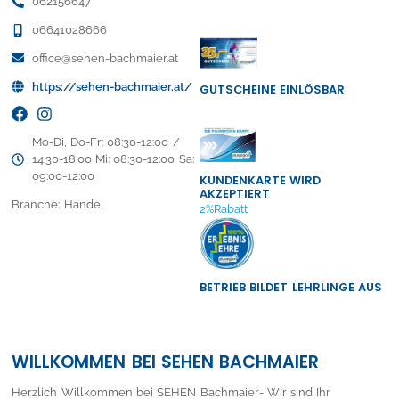
062156647
06641028666
office@sehen-bachmaier.at
https://sehen-bachmaier.at/
GUTSCHEINE EINLÖSBAR
Mo-Di, Do-Fr: 08:30-12:00 /
14:30-18:00 Mi: 08:30-12:00 Sa:
09:00-12:00
KUNDENKARTE WIRD
AKZEPTIERT
Branche: Handel
2%Rabatt
BETRIEB BILDET LEHRLINGE AUS
WILLKOMMEN BEI SEHEN BACHMAIER
Herzlich Willkommen bei SEHEN Bachmaier- Wir sind Ihr