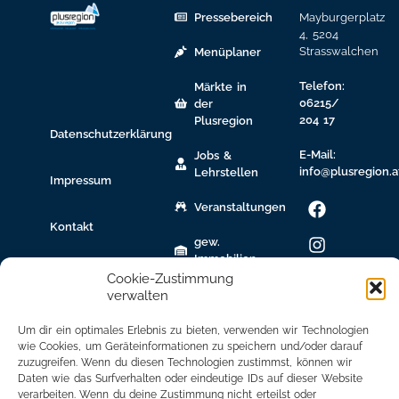
Pressebereich
Mayburgerplatz
4, 5204
Strasswalchen
Menüplaner
Telefon:
Märkte in
06215/
der
204 17
Plusregion
Datenschutzerklärung
E-Mail:
Jobs &
info@plusregion.a
Lehrstellen
Impressum
Veranstaltungen
Kontakt
gew.
Immobilien
Cookie-Zustimmung
Bildungsnetzwerk
verwalten
Newsletter
Um dir ein optimales Erlebnis zu bieten, verwenden wir Technologien
Anmeldung
wie Cookies, um Geräteinformationen zu speichern und/oder darauf
zuzugreifen. Wenn du diesen Technologien zustimmst, können wir
Daten wie das Surfverhalten oder eindeutige IDs auf dieser Website
Mitglied
verarbeiten. Wenn du deine Zustimmung nicht erteilst oder
werden