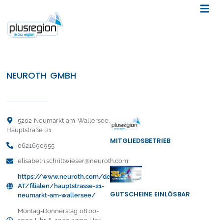
NEUROTH GMBH
5202 Neumarkt am Wallersee,
Hauptstraße 21
MITGLIEDSBETRIEB
0621690955
elisabeth.schrittwieser@neuroth.com
https://www.neuroth.com/de-
AT/filialen/hauptstrasse-21-
GUTSCHEINE EINLÖSBAR
neumarkt-am-wallersee/
Montag-Donnerstag 08:00-