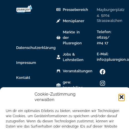
Pressebereich
Mayburgerplatz
4, 5204
Strasswalchen
Menüplaner
Telefon:
Märkte in
06215/
der
204 17
Plusregion
Datenschutzerklärung
E-Mail:
Jobs &
info@plusregion.a
Lehrstellen
Impressum
Veranstaltungen
Kontakt
gew.
Immobilien
Cookie-Zustimmung
Bildungsnetzwerk
verwalten
Newsletter
Um dir ein optimales Erlebnis zu bieten, verwenden wir Technologien
Anmeldung
wie Cookies, um Geräteinformationen zu speichern und/oder darauf
zuzugreifen. Wenn du diesen Technologien zustimmst, können wir
Daten wie das Surfverhalten oder eindeutige IDs auf dieser Website
Mitglied