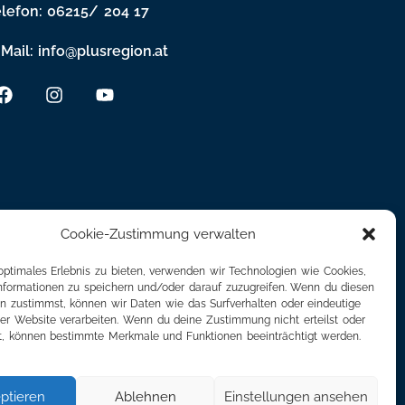
elefon: 06215/ 204 17
Mail: info@plusregion.at
Cookie-Zustimmung verwalten
optimales Erlebnis zu bieten, verwenden wir Technologien wie Cookies,
formationen zu speichern und/oder darauf zuzugreifen. Wenn du diesen
n zustimmst, können wir Daten wie das Surfverhalten oder eindeutige
ser Website verarbeiten. Wenn du deine Zustimmung nicht erteilst oder
t, können bestimmte Merkmale und Funktionen beeinträchtigt werden.
ptieren
Ablehnen
Einstellungen ansehen