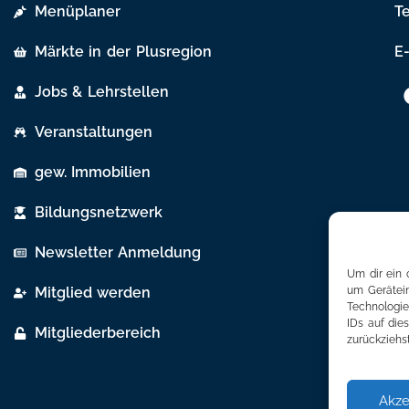
Menüplaner
T
Märkte in der Plusregion
E-
Jobs & Lehrstellen
Veranstaltungen
gew. Immobilien
Bildungsnetzwerk
Newsletter Anmeldung
Um dir ein 
Mitglied werden
um Gerätein
Technologie
IDs auf die
Mitgliederbereich
zurückziehs
Akze